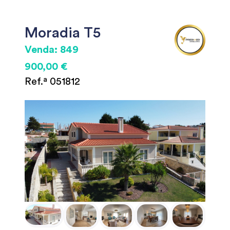
Moradia T5
Venda: 849
900,00 €
Ref.ª 051812