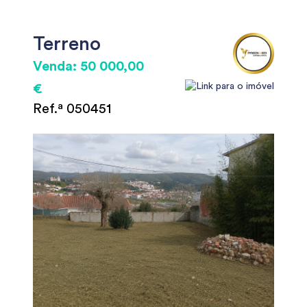
Terreno
Venda: 50 000,00
€
Ref.ª 050451