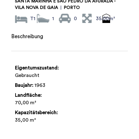
SANTA MARINHA E SÃO PEDRO DA AFURADA -
VILA NOVA DE GAIA
|
PORTO
T1
1
0
35.00m²
Beschreibung
Eigentumszustand:
Gebraucht
Baujahr:
1963
Landfläche:
70,00 m²
Kapazitätsbereich:
35,00 m²