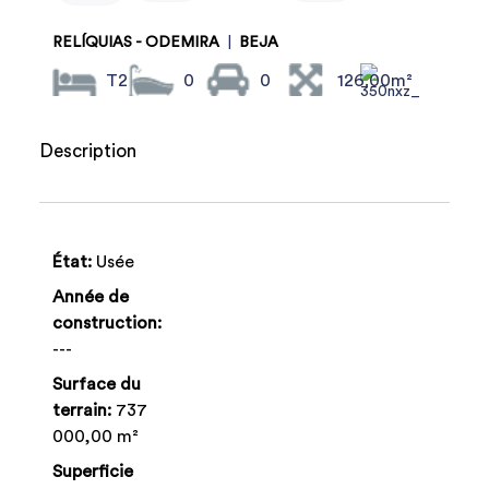
RELÍQUIAS - ODEMIRA
|
BEJA
T2
0
0
126.00m²
Description
État:
Usée
Année de
construction:
---
Surface du
terrain:
737
000,00 m²
Superficie