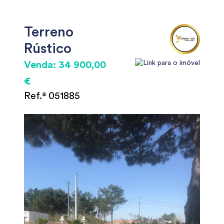
Terreno
Rústico
Venda: 34 900,00
€
Ref.ª 051885