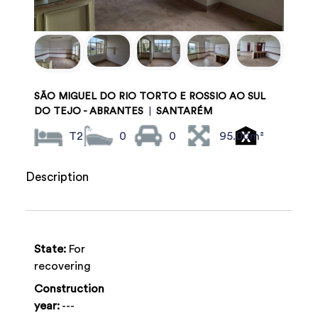
SÃO MIGUEL DO RIO TORTO E ROSSIO AO SUL
DO TEJO - ABRANTES
|
SANTARÉM
T2
0
0
95.00m²
Description
State:
For
recovering
Construction
year:
---