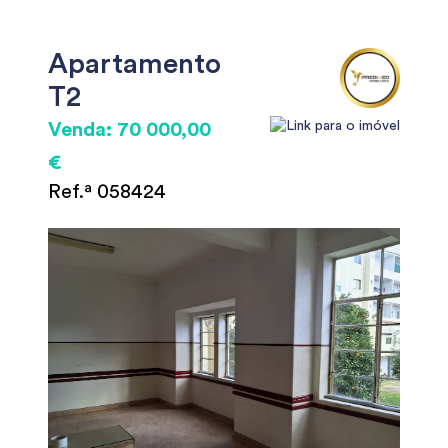
Apartamento
T2
Venda: 70 000,00
€
Ref.ª 058424