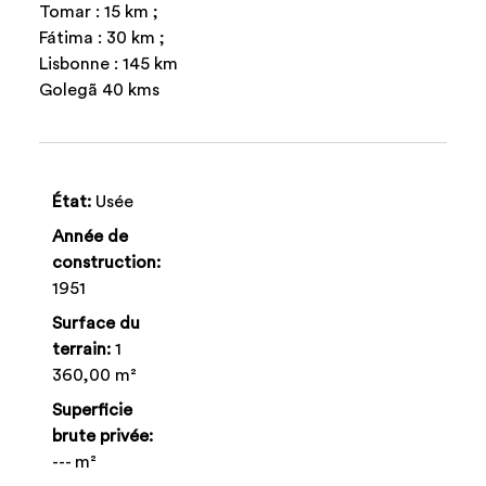
Tomar : 15 km ;
Fátima : 30 km ;
Lisbonne : 145 km
Golegã 40 kms
État:
Usée
Année de
construction:
1951
Surface du
terrain:
1
360,00 m²
Superficie
brute privée:
--- m²