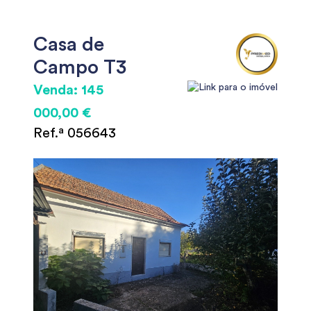
Casa de
Campo T3
Venda: 145
000,00 €
Ref.ª 056643