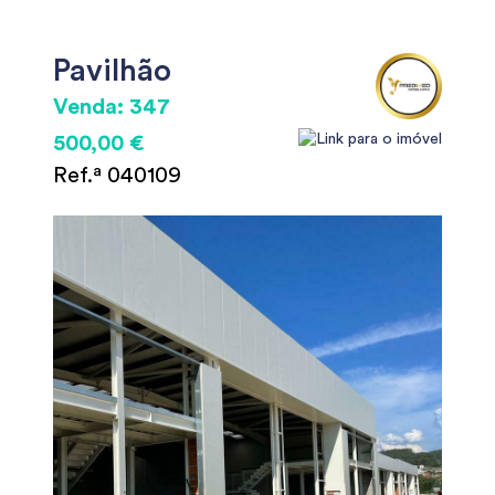
Pavilhão
Venda: 347
500,00 €
Ref.ª 040109