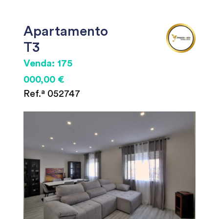
Apartamento
T3
Venda: 175
000,00 €
Ref.ª 052747