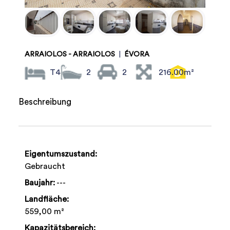
ARRAIOLOS - ARRAIOLOS
|
ÉVORA
T4
2
2
216.00m²
Beschreibung
Eigentumszustand:
Gebraucht
Baujahr:
---
Landfläche:
559,00 m²
Kapazitätsbereich: