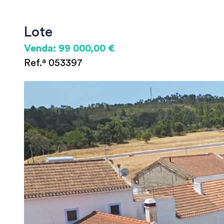
Lote
Venda: 99 000,00 €
Ref.ª 053397