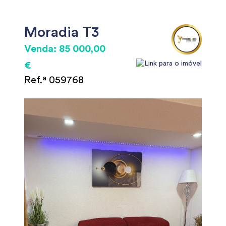
Moradia T3
Venda: 85 000,00
€
Ref.ª 059768