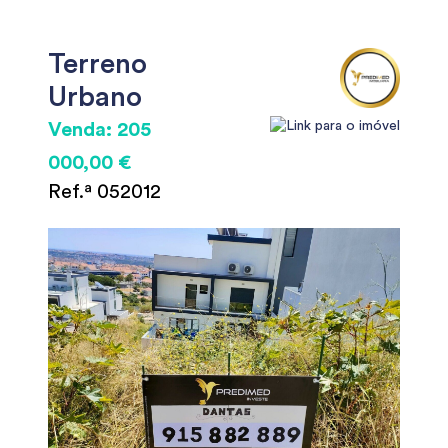
Terreno
Urbano
Venda: 205
000,00 €
Ref.ª 052012