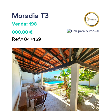
Moradia T3
Venda: 198
000,00 €
Ref.ª 047459