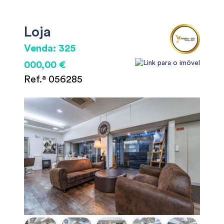
Loja
Venda: 325
000,00 €
Ref.ª 056285