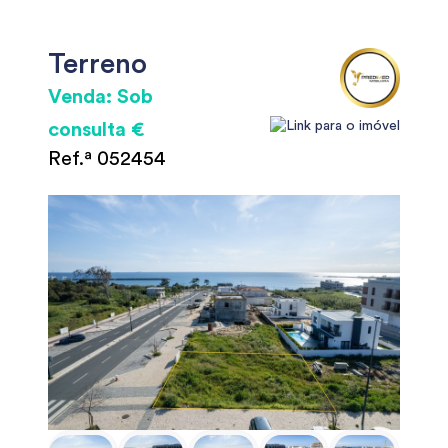
Terreno
Venda: Sob
consulta €
Ref.ª 052454