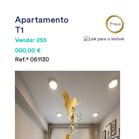
Apartamento
T1
Venda: 255
000,00 €
Ref.ª 061130