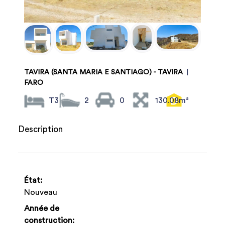
TAVIRA (SANTA MARIA E SANTIAGO) - TAVIRA
|
FARO
T3
2
0
130.08m²
Description
État:
Nouveau
Année de
construction: