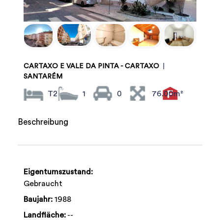
CARTAXO E VALE DA PINTA - CARTAXO
|
SANTARÉM
T2
1
0
76.00m²
Beschreibung
Eigentumszustand:
Gebraucht
Baujahr:
1988
Landfläche:
--