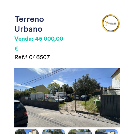
Terreno
Urbano
Venda: 45 000,00
€
Ref.ª 046507