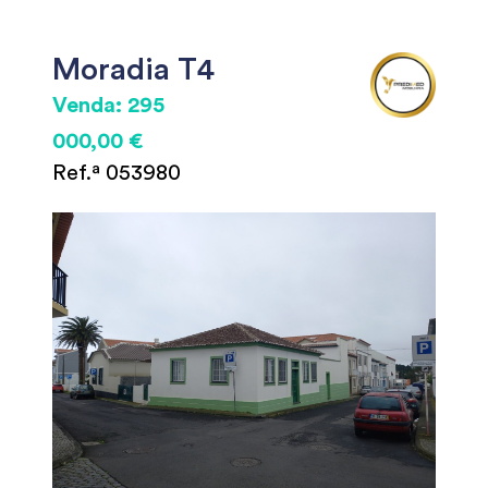
Moradia T4
Venda: 295
000,00 €
Ref.ª 053980