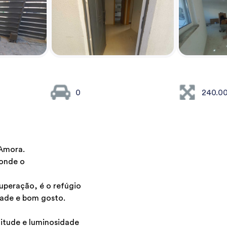
0
240.0
 Amora.
 onde o
uperação, é o refúgio
dade e bom gosto.
litude e luminosidade