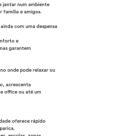
de jantar num ambiente
r família e amigos.
a ainda com uma despensa
onforto e
rnas garantem
ano onde pode relaxar ou
o, acrescenta
me office ou até um
edade oferece rápido
parica.
es, escolas, zonas