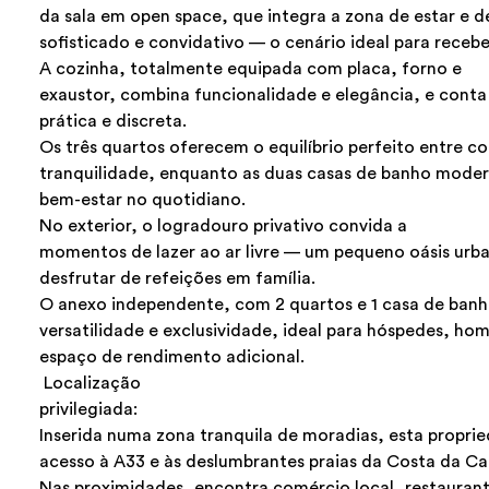
da sala em open space, que integra a zona de estar e 
sofisticado e convidativo — o cenário ideal para recebe
A cozinha, totalmente equipada com placa, forno e
exaustor, combina funcionalidade e elegância, e cont
prática e discreta.
Os três quartos oferecem o equilíbrio perfeito entre c
tranquilidade, enquanto as duas casas de banho mode
bem-estar no quotidiano.
No exterior, o logradouro privativo convida a
momentos de lazer ao ar livre — um pequeno oásis urb
desfrutar de refeições em família.
O anexo independente, com 2 quartos e 1 casa de banh
versatilidade e exclusividade, ideal para hóspedes, ho
espaço de rendimento adicional.
Localização
privilegiada:
Inserida numa zona tranquila de moradias, esta propri
acesso à A33 e às deslumbrantes praias da Costa da Ca
Nas proximidades, encontra comércio local, restaurant