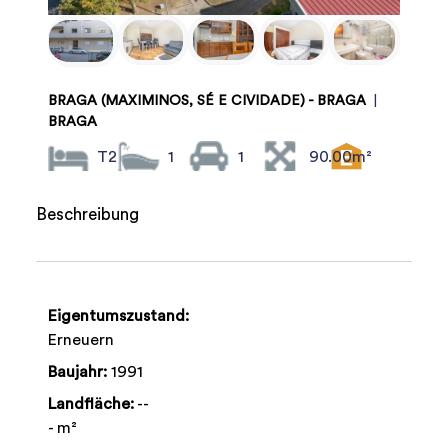
BRAGA (MAXIMINOS, SÉ E CIVIDADE) - BRAGA
|
BRAGA
T2
1
1
90.00m²
Beschreibung
Eigentumszustand:
Erneuern
Baujahr:
1991
Landfläche:
--
- m²