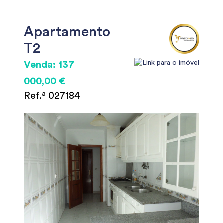
Apartamento
T2
Venda: 137
000,00 €
Ref.ª 027184