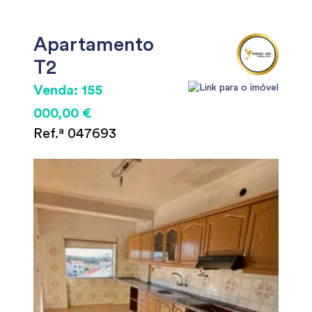
Apartamento
T2
Venda: 155
000,00 €
Ref.ª 047693