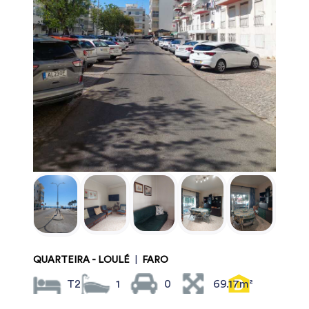
QUARTEIRA - LOULÉ
|
FARO
T2
1
0
69.17m²