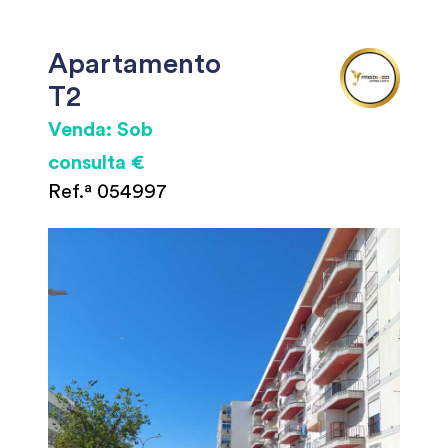
Apartamento
T2
Venda: Sob
consulta €
Ref.ª 054997