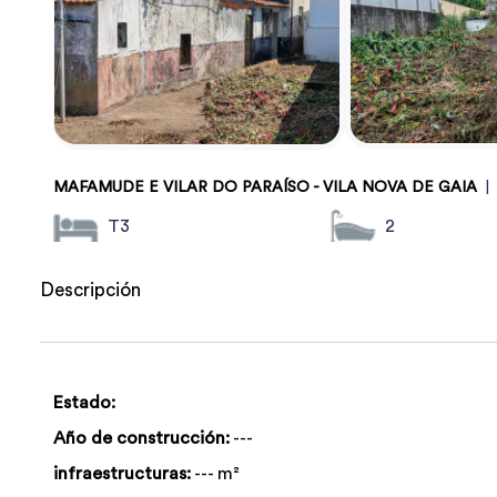
MAFAMUDE E VILAR DO PARAÍSO - VILA NOVA DE GAIA
|
T3
2
Descripción
Estado:
Año de construcción:
---
infraestructuras:
--- m²