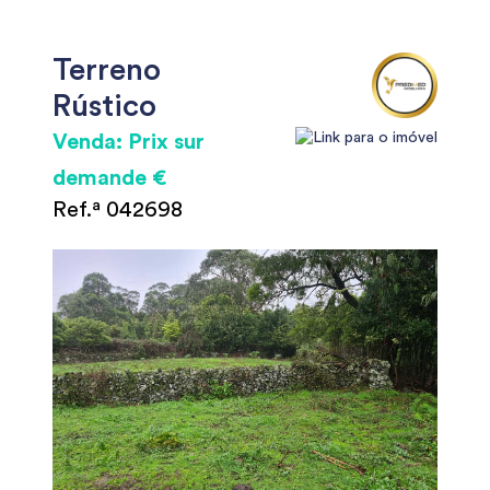
Terreno
Rústico
Venda: Prix sur
demande €
Ref.ª 042698