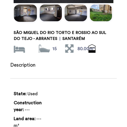
SÃO MIGUEL DO RIO TORTO E ROSSIO AO SUL
DO TEJO - ABRANTES
|
SANTARÉM
15
80.00m²
Description
State:
Used
Construction
year:
---
Land area:
---
m²