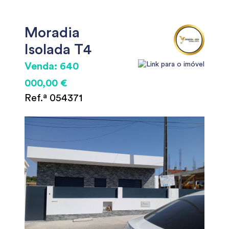
Moradia
Isolada T4
Venda: 640
000,00 €
Ref.ª 054371