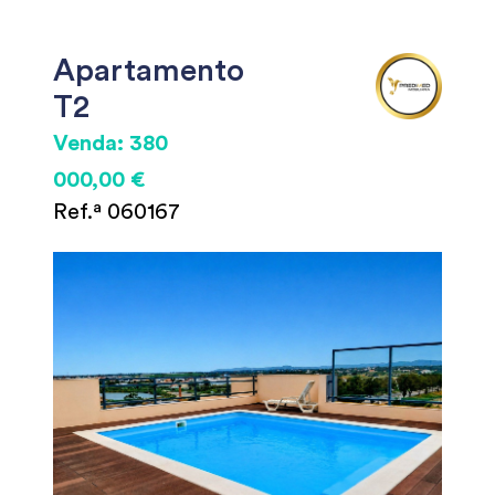
Apartamento
T2
Venda: 380
000,00 €
Ref.ª 060167