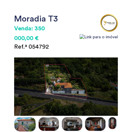
Moradia T3
Venda: 350
000,00 €
Ref.ª 054792